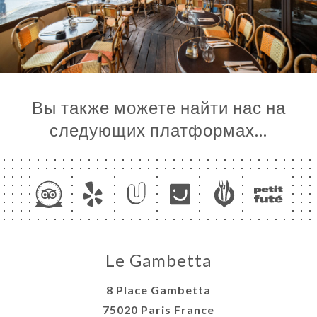
Вы также можете найти нас на
следующих платформах…
Le Gambetta
8 Place Gambetta
75020 Paris France