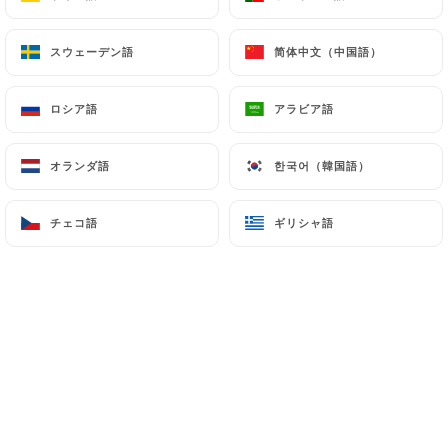
スウェーデン語
スウェーデン語
简体中文（中国語）
简体中文（中国語）
Edouard A.の評価
E
3/5
ロシア語
ロシア語
アラビア語
アラビア語
Déçu en arrivant car la carte qu'on nous
proposait ne correspondait pas du tout à
オランダ語
オランダ語
한국어（韓国語）
한국어（韓国語）
ce que j'avais vu avant de réserver sur le
site du restaurant. D'ailleurs il faudrait
チェコ語
チェコ語
ギリシャ語
ギリシャ語
réimprimer la carte car elle ne fait pas très
nette. Par contre nous avons très bien
mangé, cuisine de qualité faite maison
avec mention spéciale pour le tiramisu.
15/03/2024
•
05:23
Fred R.の評価
F
5/5