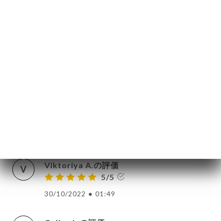
Sandrine E.の評価
絡
S
5/5
Nous étions 8, 2 familles et 4 grands ado,
pour déjeuner un samedi midi avant une
super visite guidée du Père Lachaise avec
les Nécroromantiques. Tout nous a paru
idéal : repas, accueil, service ,
emplacement. Nous recommandons cette
brasserie Parisienne.
14/11/2022
•
06:54
Viktoriya A.の評価
V
5/5
30/10/2022
•
01:49