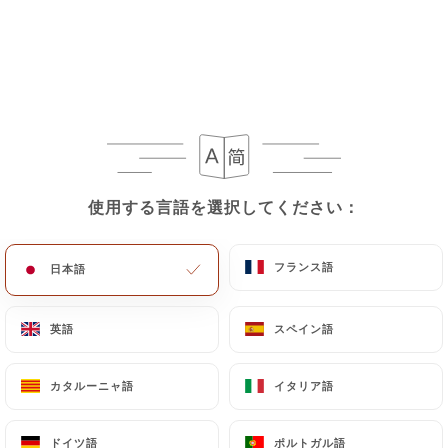
メニュー
JA
/
ホーム
レビュー
使用する言語を選択してください：
使用する言語を選択してください：
レビュー
フランス語
フランス語
日本語
日本語
英語
英語
スペイン語
スペイン語
43 Uniitiのレビュー
4.5 / 5
カタルーニャ語
カタルーニャ語
イタリア語
イタリア語
100%リアル、検証済みレビュー。
ドイツ語
ドイツ語
ポルトガル語
ポルトガル語