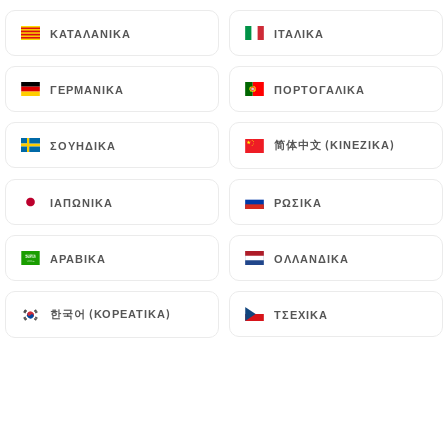
Jus de Fruits verre 25 cl
ΚΑΤΑΛΑΝΙΚΆ
ΚΑΤΑΛΑΝΙΚΆ
ΙΤΑΛΙΚΆ
ΙΤΑΛΙΚΆ
(Orange, Ananas, Pamplemousse Rose, Abricot,
Tomate, Framboise, Fraise, Cranberry, Mangue,
ΓΕΡΜΑΝΙΚΆ
ΓΕΡΜΑΝΙΚΆ
ΠΟΡΤΟΓΑΛΙΚΆ
ΠΟΡΤΟΓΑΛΙΚΆ
Pomme)
4.70€
简体中文 (ΚΙΝΈΖΙΚΑ)
简体中文 (ΚΙΝΈΖΙΚΑ)
ΣΟΥΗΔΙΚΆ
ΣΟΥΗΔΙΚΆ
Fruits Pressés
ΙΑΠΩΝΙΚΆ
ΙΑΠΩΝΙΚΆ
ΡΩΣΙΚΆ
ΡΩΣΙΚΆ
5.50€
ΑΡΑΒΙΚΆ
ΑΡΑΒΙΚΆ
ΟΛΛΑΝΔΙΚΆ
ΟΛΛΑΝΔΙΚΆ
Milk Shake
Vanille, chocolat, fraise, nutella
한국어 (ΚΟΡΕΆΤΙΚΑ)
한국어 (ΚΟΡΕΆΤΙΚΑ)
ΤΣΈΧΙΚΑ
ΤΣΈΧΙΚΑ
7.00€
Café ou chocolat frappé
5.50€